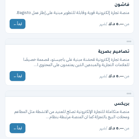
متجر
فاشون
منصة تجارة إلكترونية قوية وقابلة للتطوير مبنية على إطار عمل Bagisto.
من
٥.٠٠٠ د.ك
/شهر
ابدأ
→
متجر
تصاميم بصرية
منصة تجارة إلكترونية مُحسّنة مبنية على باجيستو، مُصممة خصيصًا
للعلامات التجارية والمبدعين الذين يعتمدون على المحتوى ا…
من
٥.٠٠٠ د.ك
/شهر
ابدأ
→
مطعم
بريكس
منصة متكاملة للتجارة الإلكترونية تصلح للعديد من الانشطة مثل المطاعم
ومحلات البيع بالتجزئة كما ان المنصة مرتبطة بنظام…
من
٥.٠٠٠ د.ك
/شهر
ابدأ
→