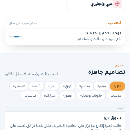
عربي وإنجليزي
أمثلة حية
مواقع حقيقية لكل مجال
لوحة تحكم وتحليلات
تابع المبيعات والطلبات والعملاء فورًا.
المعرض
تصاميم جاهزة
اختر مجالك. واجعله لك خلال دقائق.
الكل
متجر
مطعم
كوفي
طبي
أزياء
تجميل
٣
٣
٢
٣
٦
٤
٨
عدسات
حلويات وهدايا
عطور
سيارات
مناسبات
١
١
٢
٣
١
متجر
سوق برو
قالب تجارة إلكترونية يركز على الجاذبية البصرية، مثالي للمتاجر التي تعتمد على