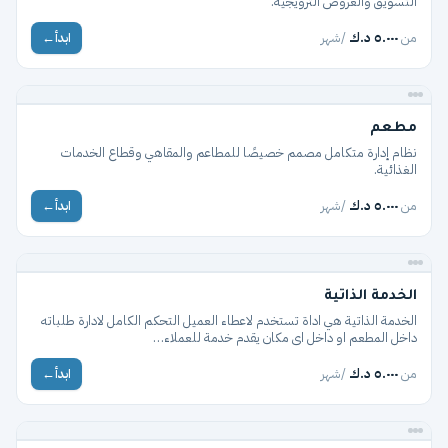
التسويق والعروض الترويجية.
من
٥.٠٠٠ د.ك
/شهر
ابدأ
→
مطعم
مطعم
نظام إدارة متكامل مصمم خصيصًا للمطاعم والمقاهي وقطاع الخدمات
الغذائية.
من
٥.٠٠٠ د.ك
/شهر
ابدأ
→
مطعم
الخدمة الذاتية
الخدمة الذاتية هي اداة تستخدم لاعطاء العميل التحكم الكامل لادارة طلباته
داخل المطعم او داخل اى مكان يقدم خدمة للعملاء…
من
٥.٠٠٠ د.ك
/شهر
ابدأ
→