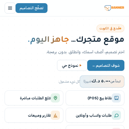
تصفّح التصاميم
صُنع في الكويت
موقع متجرك…
جاهز اليوم.
اختر تصميم، أضف اسمك، وانطلق. بدون برمجة.
شوف التصاميم
→
نموذج حي
كل شيء مشمول:
تبدأ من
٥.٠٠٠ د.ك
شهريًا
نقاط بيع (POS)
تتبّع الطلبات مباشرة
طلبات واتساب وأونلاين
تقارير ومبيعات